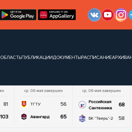
 ОБЛАСТЬ
ПУБЛИКАЦИИ
ДОКУМЕНТЫ
РАСПИСАНИЕ
АРХИВ
А
шен
ср, 06 мая завершен
ср, 06 мая завершен
Российская
81
56
68
ТГТУ
Сантехника
103
65
Авангард
58
БК "Тверь"-2