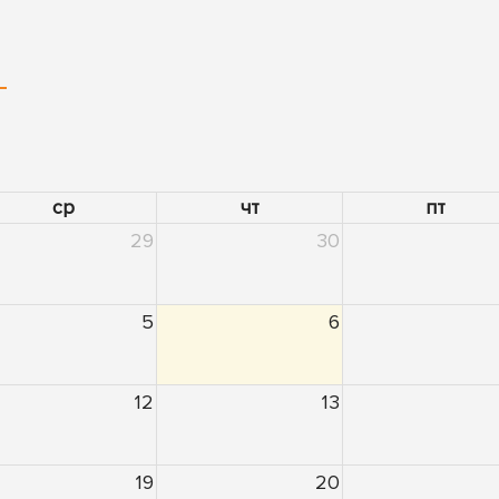
ср
чт
пт
29
30
5
6
12
13
19
20