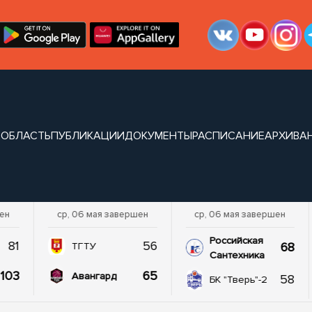
 ОБЛАСТЬ
ПУБЛИКАЦИИ
ДОКУМЕНТЫ
РАСПИСАНИЕ
АРХИВ
А
шен
ср, 06 мая завершен
ср, 06 мая завершен
Российская
81
56
68
ТГТУ
Сантехника
103
65
Авангард
58
БК "Тверь"-2