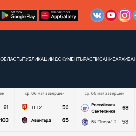
 ОБЛАСТЬ
ПУБЛИКАЦИИ
ДОКУМЕНТЫ
РАСПИСАНИЕ
АРХИВ
А
шен
ср, 06 мая завершен
ср, 06 мая завершен
Российская
81
56
68
ТГТУ
Сантехника
103
65
Авангард
58
БК "Тверь"-2