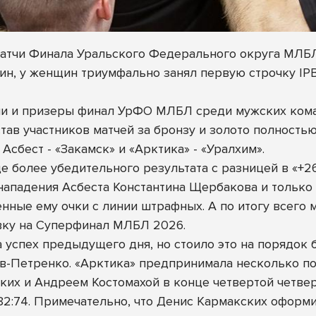
 матчи Финала Уральского Федерального округа МЛБ
ин, у женщин триумфально занял первую строчку IPB
и и призеры финал УрФО МЛБЛ среди мужских коман
став участников матчей за бронзу и золото полност
Асбест - «Закамск» и «Арктика» - «Уралхим».
е более убедительного результата с разницей в «+26
ападения Асбеста Константина Щербакова и только 
нные ему очки с линии штрафных. А по итогу всего 
евку на Суперфинал МЛБЛ 2026.
 успех предыдущего дня, но стоило это на порядок 
в-Петренко. «Арктика» предпринимала несколько по
ских и Андреем Костомахой в конце четвертой четвер
82:74. Примечательно, что Денис Кармакских оформил