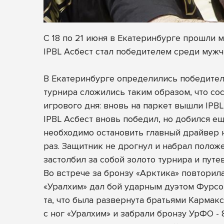
С 18 по 21 июня в Екатеринбурге прошли
IPBL Асбест стал победителем среди мужч
В Екатеринбурге определились победител
турнира сложились таким образом, что со
игрового дня: вновь на паркет вышли IPBL 
IPBL Асбест вновь победил, но добился ещ
необходимо остановить главный драйвер н
раз. Защитник не дрогнул и набрал положе
застолбил за собой золото турнира и пут
Во встрече за бронзу «Арктика» повторила
«Уралхим» дал бой ударным дуэтом Фурсо
та, что была развернута братьями Кармак
с ног «Уралхим» и забрали бронзу УрФО - 