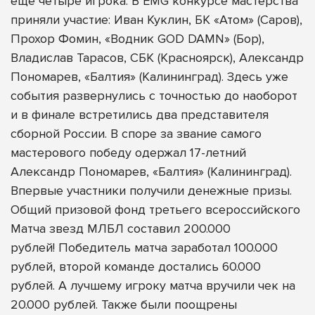
еще четыре игрока. В
EMG конкурсе мастерства
приняли участие:
Иван Куклин, БК «Атом» (Саров),
Прохор Фомин, «Водник GOD DAMN» (Бор),
Владислав Тарасов, СБК (Красноярск), Александр
Пономарев, «Балтия» (Калининград). Здесь уже
события развернулись с точностью до наоборот
и в финале встретились два представителя
сборной России. В споре за звание самого
мастерового победу одержал 17-летний
Александр Пономарев, «Балтия» (Калининград).
Впервые участники получили денежные призы.
Общий призовой фонд третьего всероссийского
Матча звезд МЛБЛ составил 200.000
рублей! Победитель матча заработал 100.000
рублей, второй команде достались 60.000
рублей. А лучшему игроку матча вручили чек на
20.000 рублей. Также были поощрены