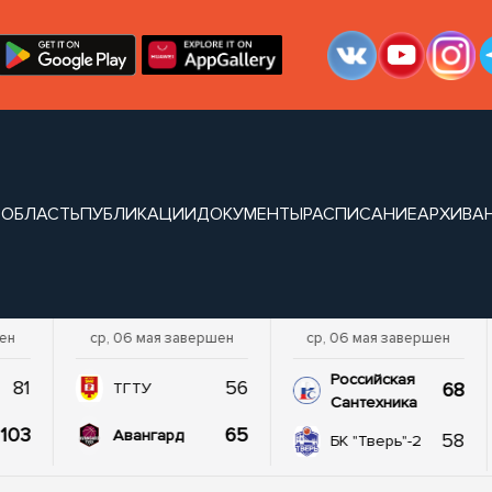
 ОБЛАСТЬ
ПУБЛИКАЦИИ
ДОКУМЕНТЫ
РАСПИСАНИЕ
АРХИВ
А
шен
ср, 06 мая завершен
ср, 06 мая завершен
Российская
81
56
68
ТГТУ
Сантехника
103
65
Авангард
58
БК "Тверь"-2