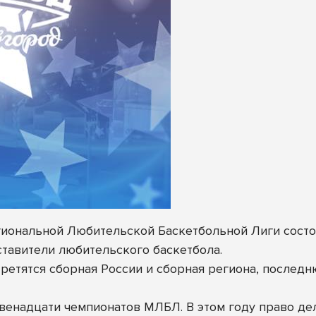
иональной Любительской Баскетбольной Лиги состо
ставители любительского баскетбола.
третятся сборная России и сборная региона, последн
венадцати чемпионатов МЛБЛ. В этом году право дел