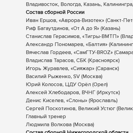
Владивосток, Вологда, Казань, Калинингра
Состав сборной России
Иван Ершов, «Аврора-Визотек» (Санкт-Пет
Риф Багаутдинов, «От А до Я» (Казань)
Станислав Герасимов, «Тигры-ВМТП» (Влад
Александр Пономарев, «Балтия» (Калининг
Вячеслав Гордеев, «СамГТУ-BROZ» (Самара
Владислав Тарасов, СБК (Красноярск)
Игорь Журавлев, «Сияжар» (Саранск)
Василий Рыженко, SV (Москва)
Юрий Колосов, ЦДУ Орёл (Орел)
Алексей Хлебодаров, ВЧНГ (Иркутск)
Денис Киселев, «Слоны» (Ярославль)
Сергей Поскотинов, Великий Устюг (Велик
Главный тренер
Людмила Волкова (Москва)
Состав сборной Нижегородской области