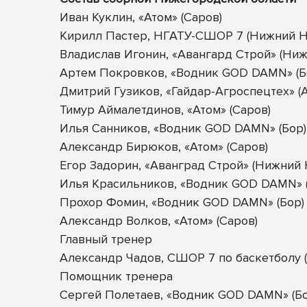
Иван Куклин, «Атом» (Саров)
Кирилл Пастер, НГАТУ-СШОР 7 (Нижний Н
Владислав Игонин, «Авангард Строй» (Ни
Артем Покровков, «Водник GOD DAMN» (Б
Дмитрий Гузиков, «Гайдар-Агроспецтех» (
Тимур Аймалетдинов, «Атом» (Саров)
Илья Санников, «Водник GOD DAMN» (Бор)
Александр Бирюков, «Атом» (Саров)
Егор Задорин, «Аванград Строй» (Нижний
Илья Красильников, «Водник GOD DAMN» (
Прохор Фомин, «Водник GOD DAMN» (Бор)
Александр Волков, «Атом» (Саров)
Главный тренер
Александр Чадов, СШОР 7 по баскетболу 
Помощник тренера
Сергей Полетаев, «Водник GOD DAMN» (Бо