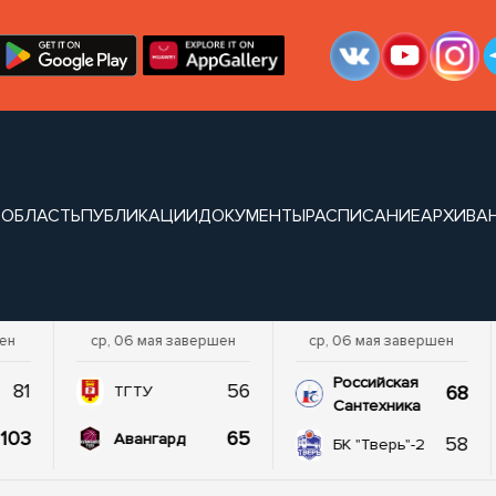
 ОБЛАСТЬ
ПУБЛИКАЦИИ
ДОКУМЕНТЫ
РАСПИСАНИЕ
АРХИВ
А
шен
ср, 06 мая завершен
ср, 06 мая завершен
Российская
81
56
68
ТГТУ
Сантехника
103
65
Авангард
58
БК "Тверь"-2