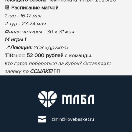
📆
Расписание матчей:
1 тур - 16-17 мая
2 тур - 23-24 мая
Финал четырёх - 30 и 31 мая
❗️
4 игры
❗️
📍
Локация:
УСЗ «Дружба»
💵
Взнос:
52 000 рублей
с команды.
Кто готов побороться за Кубок? Оставляйте
заявку по
ССЫЛКЕ!
✍🏻
zimin@ilovebasket.ru