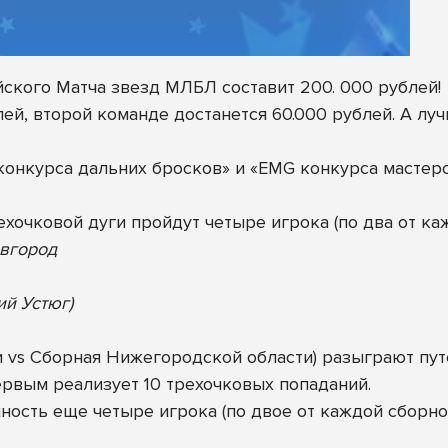
ского Матча звезд МЛБЛ составит 200. 000 рублей!
ей, второй команде достанется 60.000 рублей. А луч
нкурса дальних бросков» и «EMG конкурса мастерств
рехочковой дуги пройдут четыре игрока (по два от ка
овгород
ий Устюг)
vs Сборная Нижегородской области) разыграют путев
первым реализует 10 трехочковых попаданий.
ность еще четыре игрока (по двое от каждой сборной