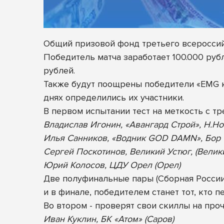
Общий призовой фонд третьего всероссий
Победитель матча заработает 100.000 рубл
рублей.
Также будут поощрены победители «EMG ко
днях определились их участники.
В первом испытании т
ест на меткость с т
Владислав Игонин, «Авангард Строй», Н.Н
Илья Санников, «Водник GOD DAMN», Бор
Сергей Поскотинов, Великий Устюг, (Велик
Юрий Колосов, ЦДУ Орел (Орел)
Две полуфинальные пары (Сборная России 
и в финале, победителем станет тот, кто 
Во втором - проверят свои скиллы на проч
Иван Куклин, БК «Атом» (Саров)