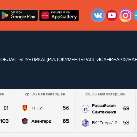
 ОБЛАСТЬ
ПУБЛИКАЦИИ
ДОКУМЕНТЫ
РАСПИСАНИЕ
АРХИВ
А
шен
ср, 06 мая завершен
ср, 06 мая завершен
Российская
81
56
68
ТГТУ
Сантехника
103
65
Авангард
58
БК "Тверь"-2