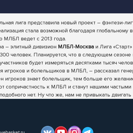
ьная лига представила новый проект – фэнтези-ли
реализация стала возможной благодаря глобальному
ю МЛБЛ ведет с 2013 года.
ира – элитный дивизион
МЛБЛ-Москва
и Лига «Старт
 300 человек. Планируется, что в следующем сезоне 
частников будет измеряться десятками тысяч челов
ия игроков и болельщиков в МЛБЛ, – рассказал ген
н игроков знает болельщик, тем больше его желани
т сопричастность к МЛБЛ и станут нашими частыми г
одобного нет. Ну что же, нам не привыкать двигать 
ovebasket.ru